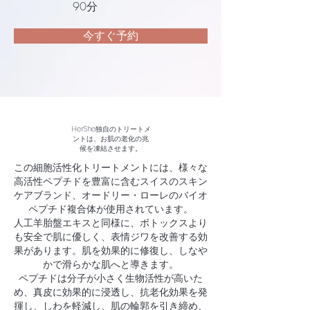
90分
今すぐ予約
HerShe独自のトリートメ
ントは、お肌の老化の兆
候を凍結させます。
この細胞活性化トリートメントには、様々な
高活性ペプチドを豊富に含むスイスのスキン
ケアブランド、オードリー・ローレのバイオ
ペプチド複合体が使用されています。
人工羊胎盤エキスと同様に、ボトックスより
も安全で肌に優しく、表情ジワを改善する効
果があります。肌を効果的に修復し、しなや
かで滑らかな肌へと導きます。
ペプチドは分子が小さく生物活性が高いた
め、真皮に効果的に浸透し、抗老化効果を発
揮し、しわを軽減し、肌の輪郭を引き締め、