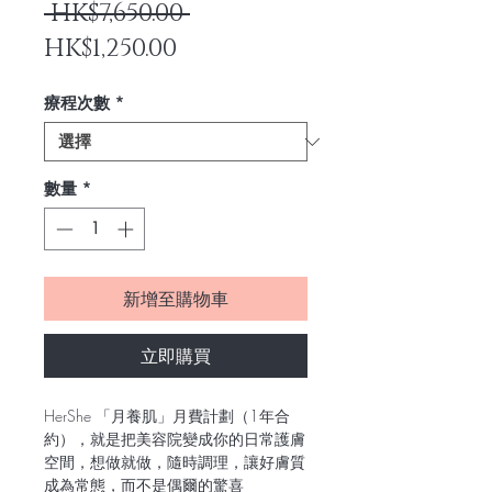
一
 HK$7,650.00 
促
般
HK$1,250.00
銷
價
療程次數
*
價
格
格
數量
*
新增至購物車
立即購買
HerShe 「月養肌」月費計劃（1年合
約），就是把美容院變成你的日常護膚
空間，想做就做，隨時調理，讓好膚質
成為常態，而不是偶爾的驚喜