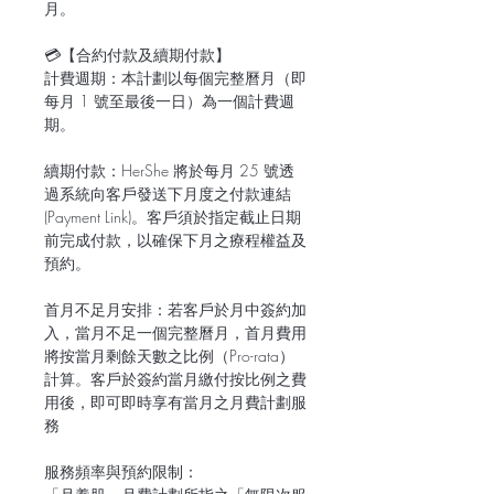
月。
💳【合約付款及續期付款】
計費週期：本計劃以每個完整曆月（即
每月 1 號至最後一日）為一個計費週
期。
續期付款：HerShe 將於每月 25 號透
過系統向客戶發送下月度之付款連結
(Payment Link)。客戶須於指定截止日期
前完成付款，以確保下月之療程權益及
預約。
首月不足月安排：若客戶於月中簽約加
入，當月不足一個完整曆月，首月費用
將按當月剩餘天數之比例（Pro-rata）
計算。客戶於簽約當月繳付按比例之費
用後，即可即時享有當月之月費計劃服
務
服務頻率與預約限制：