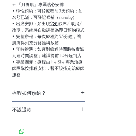
✨ 「月養肌」專屬貼心安排
• 彈性預約：可於療程前3天預約；如
名額已滿，可登記候補（standby）
• 出席安排：如出現
2次
缺席/ 取消/
改期，系統將自動調整為即日預約模式
• 完整療程：每次療程約55分鐘，讓
肌膚得到充分修護與放鬆
• 守時禮遇：如遲到療程時間將按實際
到達時間調整；建議提前10分鐘到店
• 專業團隊：療程由 HerShe 專業治療
師團隊按排程安排，暫不設指定治療師
服務
療程如何預約？
購買療程後，根據您留下嘅電話或
不設退款
WhatsApp，HerShe會有工作人員聯絡
您預約療程時間。
已閱讀並同意 「月養肌」月費月付條
款及細則（本計劃不設退款）