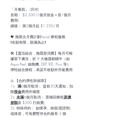
「月養肌」 (月付)
首期： $2,500 (1個月按金＋首1個月
費用)
續後： 第2個月起 $1,250/月
💝 無限次月費計劃Facial 療程服務
❗️名額有限，額滿為止❗️
🛠️【靈活組合．無隱形消費】每月可根
據當下膚況，於 9 大修護範疇中（如
Aqua Peel, 細胞機, DEP, BTL, Pico 等）
彈性組合療程，承諾不收額外升級費用
⚠️ 【合約彈性與保障】
1）
滿
6個月取消： 提前30天通知，扣
除
按金
費用作補償
2）
未滿
6個月取消： 需補回療程
原價
差額
及 $500 行政費。
3）特殊停約： 如懷孕、病假(需證明)
或移居，可免費暫停合約最長 3 個