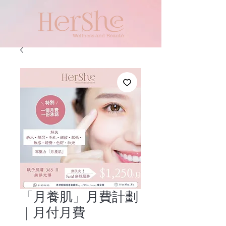
「月養肌」月費計劃
｜月付月費