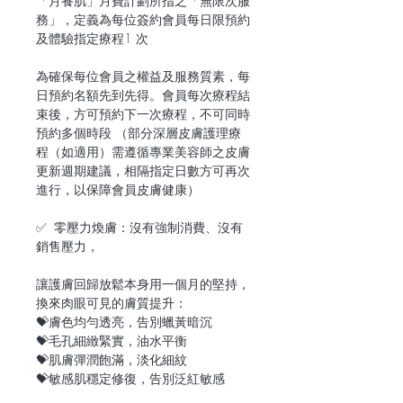
「月養肌」月費計劃所指之「無限次服
務」，定義為每位簽約會員每日限預約
及體驗指定療程1 次
為確保每位會員之權益及服務質素，每
日預約名額先到先得。會員每次療程結
束後，方可預約下一次療程，不可同時
預約多個時段 （部分深層皮膚護理療
程（如適用）需遵循專業美容師之皮膚
更新週期建議，相隔指定日數方可再次
進行，以保障會員皮膚健康）
✅ 零壓力煥膚：沒有強制消費、沒有
銷售壓力，
讓護膚回歸放鬆本身用一個月的堅持，
換來肉眼可見的膚質提升：
💝膚色均勻透亮，告別蠟黃暗沉
💝毛孔細緻緊實，油水平衡
💝肌膚彈潤飽滿，淡化細紋
💝敏感肌穩定修復，告別泛紅敏感