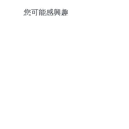
您可能感興趣
優惠
優惠
「月養肌」學生月費計劃
「月養肌」月費計