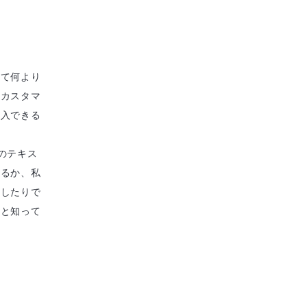
して何より
なカスタマ
購入できる
のテキス
するか、私
更したりで
っと知って