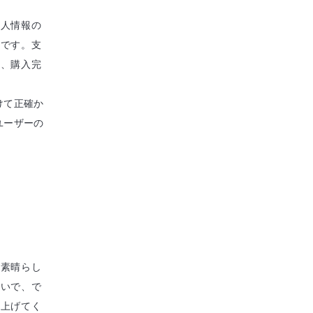
個人情報の
所です。支
法、購入完
けて正確か
ユーザーの
の素晴らし
遣いで、で
き上げてく