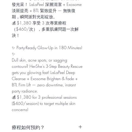
發光采！ LaLaPeel 深層清潔 + Exosome
淡斑提亮 + BTL 緊致提升 — 無恢復
期，瞬間派對光彩綻放。
💰 $1,380 享受 3 次專業療程
（$460/次），多重肌膚問題一次解
決！
✨ Party-Ready Glow-Up in 180 Minutes!
✨
Dull skin, acne spots, or sagging
contours? HerShe’s 3-Step Beauty Rescue
gets you glowing fast! LaLaPeel Deep
Cleanse + Exosome Brighten & Fade +
BTL Firm Lift — zero downtime, instant
party radiance.
💰 $1,380 for 3 professional sessions
($460/session) to target multiple skin
concerns!
療程如何預約？