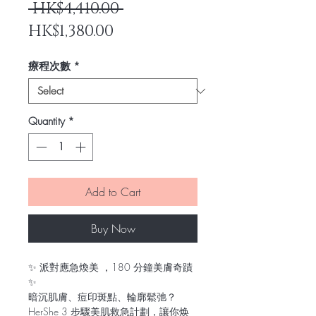
Regular
 HK$4,410.00 
Sale
Price
HK$1,380.00
Price
療程次數
*
Quantity
*
Add to Cart
Buy Now
✨ 派對應急煥美 ，180 分鐘美膚奇蹟
✨
暗沉肌膚、痘印斑點、輪廓鬆弛？
HerShe 3 步驟美肌救急計劃，讓你焕