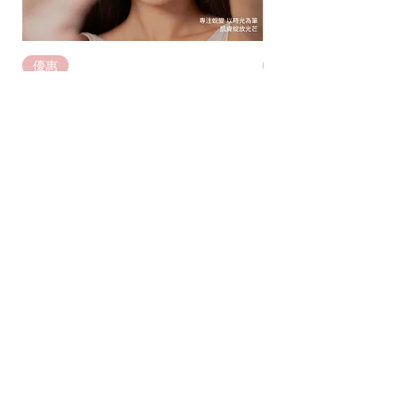
優惠
優惠
「月養肌」學生月費計劃
「月養肌」月費計
Regular Price
Sale Price
HK$7,650.00
HK$980.00
Add to Cart
BE THE FIRST TO KNOW ABOUT
SPECIAL SALES AND NEW
ARRIVALS
Enter Your Email Here