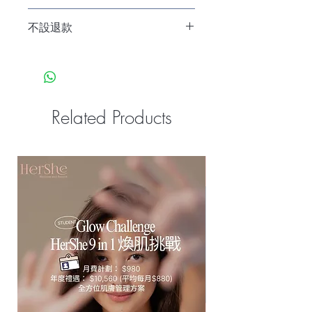
購買療程後，根據您留下嘅電話或
不設退款
WhatsApp，HerShe會有工作人員聯絡
您預約療程時間。
已閱讀並同意條款及細則（本計劃不設
退款）
Related Products