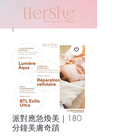
派對應急煥美｜180
分鐘美膚奇蹟