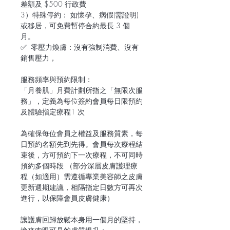
差額及 $500 行政費
3）特殊停約： 如懷孕、病假(需證明)
或移居，可免費暫停合約最長 3 個
月。
✅ 零壓力煥膚：沒有強制消費、沒有
銷售壓力，
服務頻率與預約限制：
「月養肌」月費計劃所指之「無限次服
務」，定義為每位簽約會員每日限預約
及體驗指定療程1 次
為確保每位會員之權益及服務質素，每
日預約名額先到先得。會員每次療程結
束後，方可預約下一次療程，不可同時
預約多個時段 （部分深層皮膚護理療
程（如適用）需遵循專業美容師之皮膚
更新週期建議，相隔指定日數方可再次
進行，以保障會員皮膚健康）
讓護膚回歸放鬆本身用一個月的堅持，