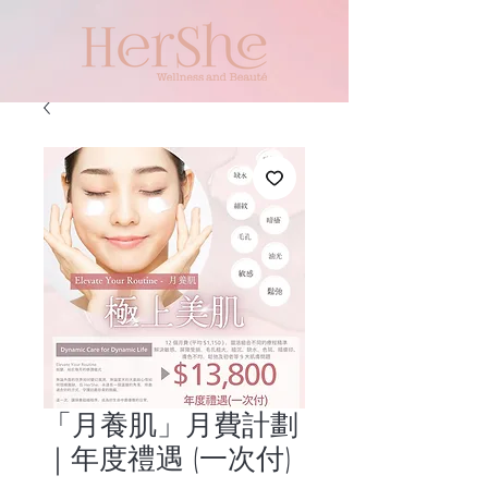
「月養肌」月費計劃
｜年度禮遇 (一次付)