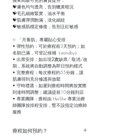
換來肉眼可見的膚質提升：
💝膚色均勻透亮，告別蠟黃暗沉
💝毛孔細緻緊實，油水平衡
💝肌膚彈潤飽滿，淡化細紋
💝敏感肌穩定修復，告別泛紅敏感
✨ 「月養肌」專屬貼心安排
• 彈性預約：可於療程前3天預約；如
名額已滿，可登記候補（standby）
• 出席安排：如出現
2次
缺席/ 取消/改
期，系統將自動調整為即日預約模式
• 完整療程：每次療程約55分鐘，讓
肌膚得到充分修護與放鬆
• 守時禮遇：如遲到療程時間將按實際
到達時間調整；建議提前10分鐘到店
• 專業團隊：療程由 HerShe 專業治療
師團隊按排程安排，暫不設指定治療師
服務
療程如何預約？