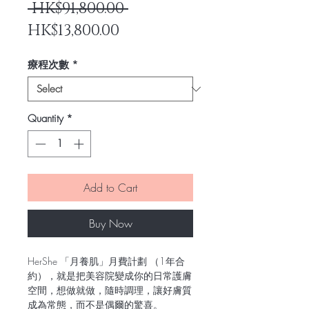
Regular
 HK$91,800.00 
Sale
Price
HK$13,800.00
Price
療程次數
*
Quantity
*
Add to Cart
Buy Now
HerShe 「月養肌」月費計劃 （1年合
約），就是把美容院變成你的日常護膚
空間，想做就做，隨時調理，讓好膚質
成為常態，而不是偶爾的驚喜。