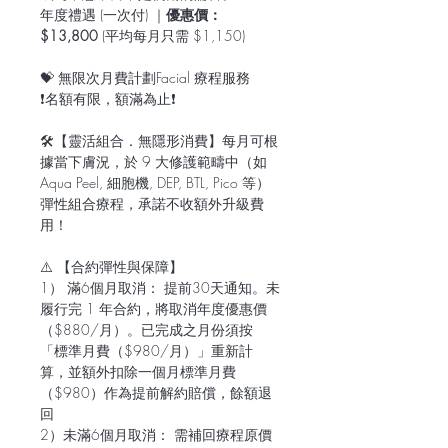
年度禮遇 (一次付) ｜
優惠價：
$13,800
(平均每月只需 $1,150)
💝 無限次月費計劃Facial 療程服務
❗️名額有限，額滿為止❗️
🛠️【靈活組合．無隱形消費】每月可根
據當下膚況，於 9 大修護範疇中（如
Aqua Peel, 細胞機, DEP, BTL, Pico 等）
彈性組合療程，承諾不收額外升級費
用！
⚠️ 【合約彈性與保障】
1） 滿6個月取消： 提前30天通知。未
履行完 1 年合約，將取消年度優惠價
（$880/月）。已完成之月份須按
「標準月費（$980/月）」重新計
算，並額外扣除一個月標準月費
（$980）作為提前解約賠償，餘額退
回
2）未滿6個月取消： 需補回療程原價