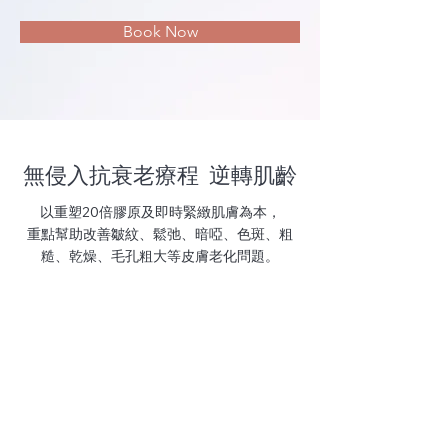
Book Now
​無侵入抗衰老療程 逆轉肌齡
以重塑20倍膠原及即時緊緻肌膚為本，
重點幫助改善皺紋、鬆弛、暗啞、色斑、粗
糙、乾燥、毛孔粗大等皮膚老化問題。