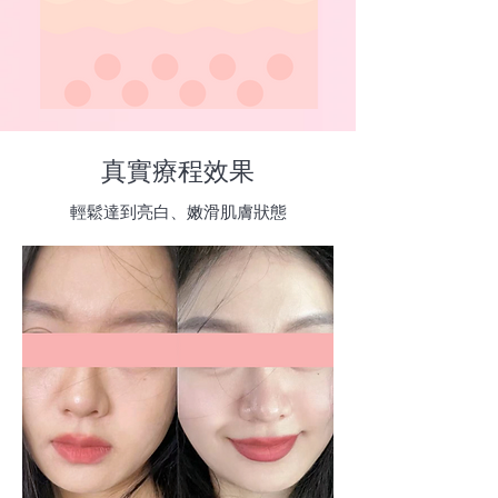
​真實療程效果
輕鬆達到亮白、嫩滑肌膚狀態