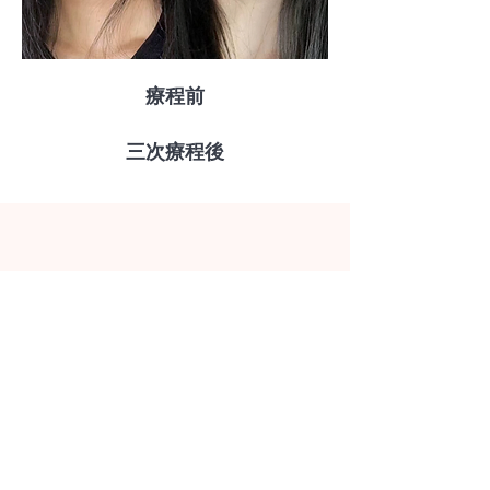
​療程前
​三次療程後
​銅鑼灣5星商廈 獨立房間 舒適
享受