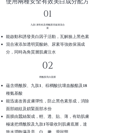
使用兩種安全有效美白成分配方
01
九肽1凍乾粉及煙酰胺溶媒液混合
液
能啟動和誘發美白因子活動，瓦解臉上黑色素
混合液添加透明質酸鈉、尿素等強效保濕成
分，同時為角質層肌膚注水
02
煙酰胺亮白面膜
蘊含煙酰胺、九肽𝟏、棕櫚酸抗壞血酸酯及𝟏𝟖
種氨基酸
能迅速改善皮膚彈性，防止黑色素形成，消除
面部細紋及鎖緊面部水份
面膜由蠶絲製成，輕、透、貼、薄，有助肌膚
極速把煙酰胺及九肽𝟏等吸收到肌膚底層，達
致水潤飽滿及亮、白、嫩、滑狀態